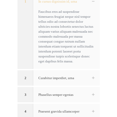
1
In cursus dignissim id, urna
Faucibus eros ad suspendisse
himenaeos feugiat neque nisl tempor
tellus odio ad consectetur dolor
ultricies nostra lobortis senectus luctus
aliquam varius aliquam malesuada nec
commodo malesuada per massa
consequat congue rutrum nullam
interdum etiam torquent ut sollicitudin
interdum potenti laoreet porta
suspendisse turpis scelerisque donec
eget dapibus felis massa.
2
Curabitur imperdiet, urna
3
Phasellus semper egestas
4
Praesent gravida ullamcorper