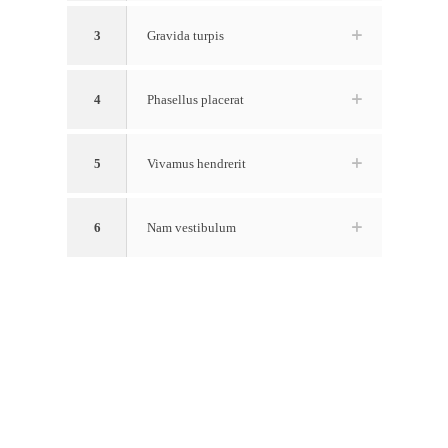
3
Gravida turpis
4
Phasellus placerat
5
Vivamus hendrerit
6
Nam vestibulum
.