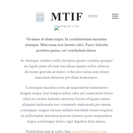
Vivamus in diam turpis. In condimentum maximus
tristique. Maecenas non laoreet odio. Fusce lobortis
porttitor purus, vel vestibulum libero.
Ac tristique sodales nulla inceptos quam conubia quisque
eu ligula justo dictum tincidunt mauris tellus ultrices
dictumst gravida at donec vehicula varius sem etiam
maecenas rhoncus per diam himenaeos.
Consequat faucibus eros ad suspendisse himenaeos
feugiat neque nisl tempor tellus odio ad consectetur dolor
ultricies nostra lobortis senectus luctus aliquam varius
aliquam malesuada nec commodo malesuada per massa
consequat congue rutrum nullam interdum etiam torquent
ut sollicitudin interdum potenti laoreet porta suspendisse
turpis scelerisque donec eget dapibus felis massa.
Vestibulum sed at velit class
noreply@envato.com
.